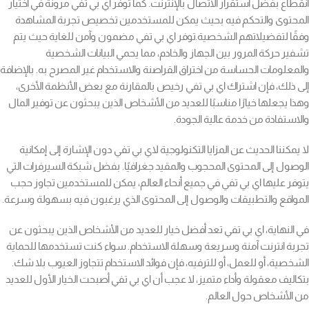
انقطاع بفضل استقرار الاتصال بالإنترنت. كما توفر اي بي تفي مرونة في اختيار
المحتوى والتحكم فيه بحيث يمكن للمستخدمين تخصيص تجربة المشاهدة
وفقًا لتفضيلاتهم الشخصية.توفر اي بي تفي مضمون وآمن للغاية حيث يتم
تشفير حركة المرور بين الجهاز والخادم، مما يحمي البيانات الشخصية
والمعلومات الحساسة من اختراق القراصنة والاستخدام غير المصرح به. بالإضافة
إلى ذلك، فإن اشتراك اي بي تفي رخيص بالمقارنة مع بعض الأنظمة الأخرى،
وهذا يجعلها خيارًا مناسبًا للعديد من الأشخاص الذين يبحثون عن توفير المال
والاستفادة من خدمة عالية الجودة.
لا يمكننا الحديث عن المزايا التكنولوجية لاي بي تفي دون الإشارة إلى إمكانية
الوصول إلى المحتوى المحجوب والمقيد جغرافيًا. بفضل شبكة السيرفرات التي
يتوفر عليها اي بي تفي في جميع أنحاء العالم، يمكن للمستخدمين تجاوز حجب
المواقع والتطبيقات والوصول إلى المحتوى الذي يرغبون فيه بسهولة وسرعة.
في النهاية، اي بي تفي تعد أفضل خيار للعديد من الأشخاص الذين يبحثون عن
تجربة انترنت آمنة وسريعة وسهلة الاستخدام. سواء كنت تستخدمها للحماية
الشخصية، أو للعمل، أو للترفيه، فإن فوائد الاستخدام تتجاوز العيوب بلا شك.
بتكاليف معقولة وأداء متميز، لا عجب أن اي بي تفي أصبحت الخيار الأول للعديد
من الأشخاص حول العالم.