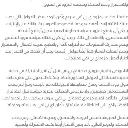
والاستقرار ودعم العملاء وسمعة المزود في السوق.
عندما تبحث عن مزود اي بي تفي سريع وآمن، توجد بعض العوامل التي يجب
عليك الانتباه إليها. أهمها هو حماية خصوصيتك وسرية بياناتك على الإنترنت.
ينبغي أن يتمتع المزود بسياسة صارمة لعدم تسجيل أو تتبع أنشطة
المستخدمين. بالإضافة إلى ذلك، يجب أن تكون هناك سياسة قوية للتشفير
وعدم مشاركة المعلومات مع أطراف ثالثة. وبالطبع، سرعة الاتصال والاستقرار
ودعم العملاء الممتاز هما أيضًا عوامل رئيسية يجب أن تأخذها في الاعتبار عند
اختيار أفضل مزود اي بي تفي لاحتياجاتك.
لذا، يوصى بتقييم مزودي خدمة اي بي تفي قبل أن تقرر الاشتراك في خدمة
معينة. استنادًا إلى العوامل المذكورة أعلاه، يمكنك الحصول على نظرة عامة
حول جودة الخدمة ومدى مطابقتها لاحتياجاتك. قم بالبحث واقرأ المراجعات
لمستخدمين حقيقيين، ولا تتردد في المطالبة بتجربة مجاشة قبل اتخاذ قرار
نهائي. بالتأكيد، تقييم مزودي خدمة اي بي تفي سوف يساعدك على تحديد الخيار
الأفضل الذي يلبي احتياجاتك فيما يتعلق بأمان اي بي تفي، وسرعته، وجودته.
تشمل التقييمات فحص الجودة، والاستقرار، وسرعة الاتصال، ومراجعات
العملاء، والتوفر العالي. نأخذ بعين الاعتبار أيضًا تكلفة الاشتراك وأنسبية