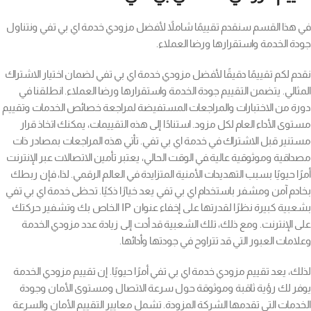
في هذا القسم سنقدم تقييمًا شاملاً لأفضل مزودي خدمة اي بي تفي ونتناول
جودة الخدمة واستقرارها ورضا العملاء.
نقدم لكم تقييمًا دقيقًا لأفضل مزودي خدمة اي بي تفي لضمان اختيار الاشتراك
المثالي. يتضمن التقييم جودة الخدمة واستقرارها ورضا العملاء. انطلقنا في
دورة من الاختبارات والمراجعات المستفيضة لمراجعة خصائص الخدمات وتقييم
مستوى الأداء العام لكل مزود. استنادًا إلى هذه التقييمات، يمكنك اتخاذ قرار
مستنير قبل الاشتراك في خدمة اي بي تفي. تأتي هذه المراجعات بمصادر ذات
مصداقية وموثوقية عالية.في الوقت الحالي، يعتبر تأمين الاتصالات عبر الإنترنت
أمرًا حيويًا بسبب التهديدات الأمنية المتزايدة في العالم الرقمي. لذا، فإن ربطك
بخادم آمن ومشفر باستخدام اي بي تفي يعد خيارًا ذكيًا. تحظى خدمة اي بي تفي
بشعبية كبيرة نظرًا لقدرتها على إخفاء عنوان IP الخاص بك وتشفير حركتك
على الإنترنت. ومع ذلك، تلك الشعبية قد أدت إلى زيادة عدد مزودي الخدمة
وعلامات العبور التي قد تتراوح في جودتها وأدائها.
لذلك، يعد تقييم مزودي خدمة اي بي تفي أمرًا حيويًا. إن تقييم مزودي الخدمة
يوفر لك رؤية ثاقبة وموثوقة حول سرعة الاتصال ومستوى الأمان وجودة
الخدمات التي تقدمها الشركة المزودة. تشمل معايير التقييم الأمان والسرعة