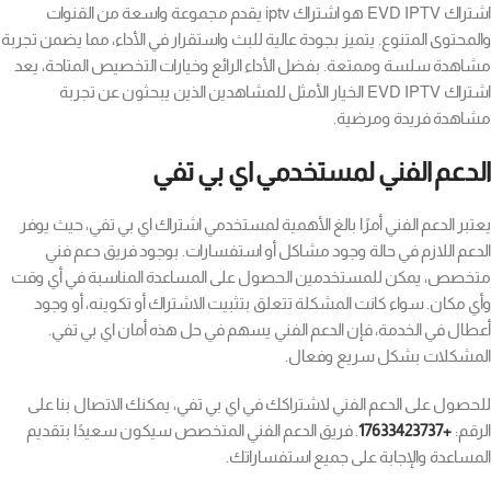
اشتراك EVD IPTV هو اشتراك iptv يقدم مجموعة واسعة من القنوات
والمحتوى المتنوع. يتميز بجودة عالية للبث واستقرار في الأداء، مما يضمن تجربة
مشاهدة سلسة وممتعة. بفضل الأداء الرائع وخيارات التخصيص المتاحة، يعد
اشتراك EVD IPTV الخيار الأمثل للمشاهدين الذين يبحثون عن تجربة
مشاهدة فريدة ومرضية.
الدعم الفني لمستخدمي اي بي تفي
يعتبر الدعم الفني أمرًا بالغ الأهمية لمستخدمي اشتراك اي بي تفي، حيث يوفر
الدعم اللازم في حالة وجود مشاكل أو استفسارات. بوجود فريق دعم فني
متخصص، يمكن للمستخدمين الحصول على المساعدة المناسبة في أي وقت
وأي مكان. سواء كانت المشكلة تتعلق بتثبيت الاشتراك أو تكوينه، أو وجود
أعطال في الخدمة، فإن الدعم الفني يسهم في حل هذه أمان اي بي تفي.
المشكلات بشكل سريع وفعال.
للحصول على الدعم الفني لاشتراكك في اي بي تفي، يمكنك الاتصال بنا على
الرقم:
+17633423737
. فريق الدعم الفني المتخصص سيكون سعيدًا بتقديم
المساعدة والإجابة على جميع استفساراتك.