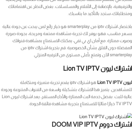
والترفيهية، بالإضافة إلى الأفلام والمسلسلات. بغض النظر عن اهتماماتك
ومتطلباتك، ستجد بالتأكيد ما يناسبك.
باختصار، اشتراك iptv من smarterplay هو خيار رائع لمن يبحث عن جودة عالية
بسعر مناسب. فهو يوفر لك تجربة مشاهدة ممتعة ومريحة، بجودة صورة
وصوت ممتازة. مع أمان اي بي تفي، يمكنك الاستمتاع بمشاهدة قنواتك
المفضلة دون القلق بشأن الخصوصية. قم بتجربة اشتراك iptv من
smarterplay الآن وتمتع بأعلى مستوى من الترفيه المنزلي.
اشتراك ليون Lion TV IPTV
ليون Lion TV IPTV
هو اشتراك iptv يقدم تجربة متميزة ومتكاملة
للمشاهدين. يتميز هذا الاشتراك بتشكيلة واسعة من القنوات المتنوعة وجودة
عالية للبث. بفضل خدمة البث الممتازة والأداء المستقر، يعد اشتراك ليون Lion
TV IPTV خيارًا مثاليًا للاستمتاع بتجربة مشاهدة فائقة الجودة.
اشتراك دووم DOOM VIP IPTV