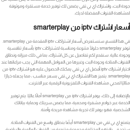
جودة البث، واشتراك اي بي تفي يضمن لك توفير خدمة مستقرة وموثوقة
لمشاهدة القنوات المفضلة لديك.
أسعار اشتراك iptv من smarterplay
في هذا القسم، سنستعرض أسعار اشتراكات iptv المقدمة من smarterplay.
توفر smarterplay حلولًا متنوعة ومناسبة لاشتراكات iptv بأسعار تنافسية
وجودة عالية. سنقدم لكم تفاصيل عن كل اشتراك، بما في ذلك ميزاته ونطاق
القنوات المتاحة وجودة البث وغيرها من العوامل المهمة التي يجب مراعاتها عند
اختيار اشتراك iptv.أفضل اي بي تفي يمكنك الحصول عليه هو اشتراك iptv من
smarterplay. يتميز هذا الاشتراك اي بي تفي بسعر مناسب ، مما يجعله خيارًا
مثاليًا لمحبي مشاهدة القنوات التلفزيونية الرقمية عبر الانترنت.
بالإضافة إلى ذلك، يوفر اشتراك iptv من smarterplay أمانًا عاليًا. يتم توفير
الخدمة عبر خوادم مشفرة ومحمية، مما يضمن سريتك وحماية بياناتك
الشخصية. فهو يوفر لك تجربة مشاهدة مريحة وآمنة.
يتمتع اي بي تفي من smarterplay أيضًا بنطاق واسع من القنوات المتاحة.
ستجد في باقتهم المختلفة مجموعة متنوعة من القنوات العالمية والرياضية