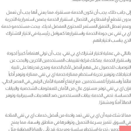
إلى جانب ذلك، يجب أن تكون الخدمة مستقرة، مما يعني أنها يجب أن تعمل
بدون تقطع أو انقطاع في الاتصال. استقرار الخدمة يضمن استمرارية التجربة
وعدم تعطل التدفق المستمر للمحتوى المفضل لديك. يبحث مستخدمو خدمة
اي بي تفي عن جودة الخدمة واستقرارها كعوامل رئيسية في اختيار الاشتراك
الذي يناسب احتياجاتهم.
بالتالي، في عملية اختيار اشتراك اي بي تفي، يجب أن تولي اهتماماً كبيراً لجودة
واستقرار الخدمة. يمكنك قراءة تقييمات المستخدمين الآخرين والبحث عن
التوصيات للحصول على فهم أفضل لأداء الخدمة ومدى قدرتها على تلبية
احتياجاتك وتوفير تجربة استخدام ممتازة.خدمة اي بي تفي ممتازة وتوفر أداءاً
فائقاً واستقراراً للمستخدمين. مع ارتفاع أهمية الأمان الرقمي في العصر الحالي،
فإن اي بي تفي توفر مستوى عالٍ من الأمان للمعلومات الشخصية والبيانات
الحساسة. تحمي الخدمة بيانات المستخدمين ضد التهديدات السيبرانية وتوفر
اتصالًا آمنًا ومشفرًا.
مما لا شك فيه أن اي بي تفي تعد واحدة من أفضل خدمات اي بي تفي المتاحة
في السوق. تتميز بسرعة التحميل وتوافرها في مناطق واسعة، مما يمنح
المستخدمين تجربة استخدام سلسة ومريحة. قد تأتي بالمزايا المضافة مثل