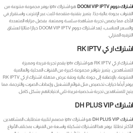
اشتراك دووم DOOM VIP IPTV
هو اشتراك iptv يوفر مجموعة متنوعة من
القنوات بجودة عالية جدًا. يتميز بتقنية متقدمة للبث عبر الإنترنت واستقرار في
الأداء، مما يضمن تجربة مشاهدة سلسة وممتعة. بفضل مزاياه المتعددة
والسعر المناسب، يُعد اشتراك دووم DOOM VIP IPTV خيارًا مثاليًا لعشاق
الترفيه المنزلي.
اشتراك ار كي RK IPTV
اشتراك ار كي RK IPTV هو اشتراك iptv يقدم تجربة فريدة ومميزة
للمشاهدين. يتميز بتوافر مجموعة كبيرة من القنوات المحلية والعالمية
المتنوعة، بالإضافة إلى جودة عالية ودقة عرض مذهلة. اشتراك ار كي RK IPTV
يوفر أيضًا خيارات تخصيص مثل قوائم التشغيل وإعدادات الصوت والترجمة، مما
يتيح للمشاهدين تجربة شخصية فريدة تلبي احتياجاتهم بشكل كامل.
اشتراك DH PLUS VIP
اشتراك DH PLUS VIP
هو اشتراك iptv مصمم لتلبية متطلبات المشاهدين
الأكثر تطلبًا. يوفر هذا الاشتراك تشكيلة واسعة من القنوات بمختلف الأنواع