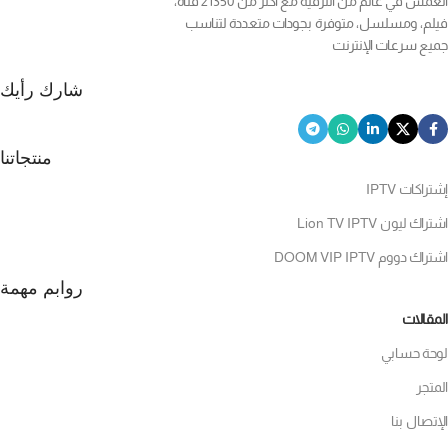
انغمس في عالم من الترفيه مع أكثر من 21350 قناة،
فيلم، ومسلسل، متوفرة بجودات متعددة لتناسب
جميع سرعات الإنترنت
شارك رأيك
منتجاتنا
إشتراكات IPTV
اشتراك ليون Lion TV IPTV
اشتراك دووم DOOM VIP IPTV
روابم مهمة
المقالات
لوحة حسابي
المتجر
الإتصال بنا